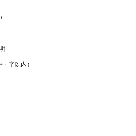
式）
明
00字以内）